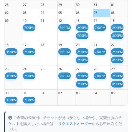
26
27
28
29
30
31
01
02
03
04
05
06
07
08
09
10
11
12
13
14
15
7:00PM
7:00PM
2:00PM
7:00PM
2:00PM
7:00PM
8:00PM
16
17
18
19
20
21
22
3:00PM
7:00PM
7:00PM
2:00PM
7:00PM
2:00PM
7:00PM
8:00PM
23
24
25
26
27
28
29
3:00PM
7:00PM
7:00PM
2:00PM
7:00PM
2:00PM
7:00PM
8:00PM
30
31
01
02
03
04
05
3:00PM
7:00PM
ご希望の公演日にチケットが見つからない場合や、完売公演のチ
ケットを購入したい場合は、
リクエストオーダー
からお申込みくだ
さい。