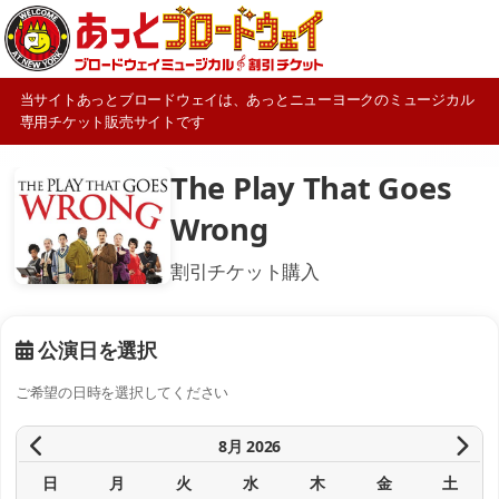
当サイトあっとブロードウェイは、あっとニューヨークのミュージカル
専用チケット販売サイトです
The Play That Goes
Wrong
割引チケット購入
公演日を選択
ご希望の日時を選択してください
8月 2026
日
月
火
水
木
金
土